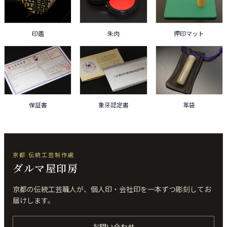
印鑑
朱肉
押印マット
保証書
象牙認定書
革袋
京都 伝統工芸制作處
ダルマ屋印房
京都の伝統工芸職人が、個人印・会社印を一本ずつ彫刻してお
届けします。
お問い合わせ