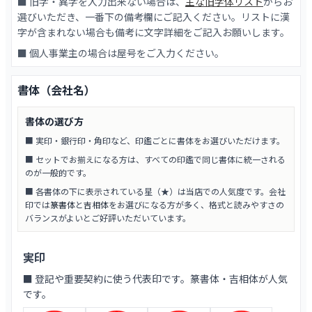
■ 旧字・異字を入力出来ない場合は、
主な旧字体リスト
からお
選びいただき、一番下の備考欄にご記入ください。リストに漢
字が含まれない場合も備考に文字詳細をご記入お願いします。
■ 個人事業主の場合は屋号をご入力ください。
書体（会社名）
書体の選び方
■ 実印・銀行印・角印など、印鑑ごとに書体をお選びいただけます。
■ セットでお揃えになる方は、すべての印鑑で同じ書体に統一される
のが一般的です。
■ 各書体の下に表示されている星（★）は当店での人気度です。会社
印では
篆書体
と
吉相体
をお選びになる方が多く、格式と読みやすさの
バランスがよいとご好評いただいています。
実印
■ 登記や重要契約に使う代表印です。篆書体・吉相体が人気
です。