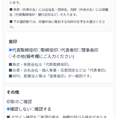
います。
■
外枠
（外側の丸）には会社名・団体名、
内枠
（中央の丸）には役職
名（代表取締役印・銀行之印など）が入ります。
■ 下の選択肢では、印面中央に彫刻する内枠の文字をお選びくださ
い。
実印
代表取締役印
取締役印
代表者印
理事長印
その他(備考欄にご入力ください)
■株式・有限会社は「代表取締役印」
■合資・合名会社・個人事業・任意団体などは「代表者印」
■NPO、医療法人等は「理事長印」が一般的です。
その他
印影のご確認
確認しない
確認する
■ デザイン確認をご希望の場合、納期が延びる場合がありま